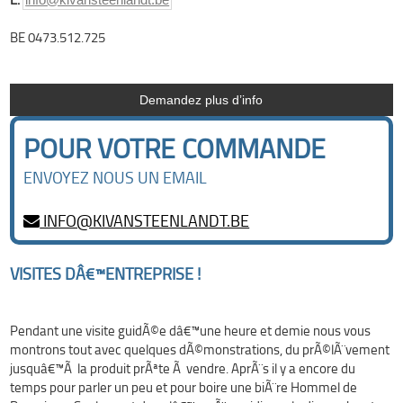
BE 0473.512.725
Demandez plus d’info
POUR VOTRE COMMANDE
ENVOYEZ NOUS UN EMAIL
INFO@KIVANSTEENLANDT.BE
VISITES DÂ€™ENTREPRISE !
Pendant une visite guidÃ©e dâ€™une heure et demie nous vous
montrons tout avec quelques dÃ©monstrations, du prÃ©lÃ¨vement
jusquâ€™Ã la produit prÃªte Ã vendre. AprÃ¨s il y a encore du
temps pour parler un peu et pour boire une biÃ¨re Hommel de