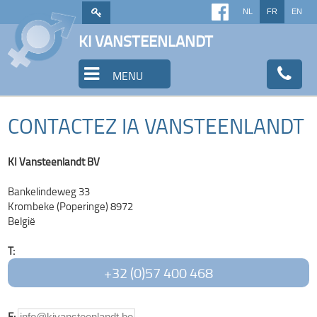
NL
FR
EN
KI VANSTEENLANDT
MENU
CONTACTEZ IA VANSTEENLANDT
KI Vansteenlandt BV
Bankelindeweg 33
Krombeke (Poperinge) 8972
België
T:
+32 (0)57 400 468
E:
info@kivansteenlandt.be