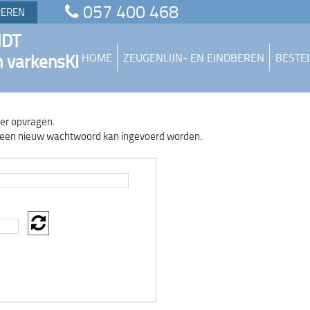
057 400 468
REREN
NDT
n varkensKI
HOME
ZEUGENLIJN- EN EINDBEREN
BESTE
ier opvragen.
ar een nieuw wachtwoord kan ingevoerd worden.