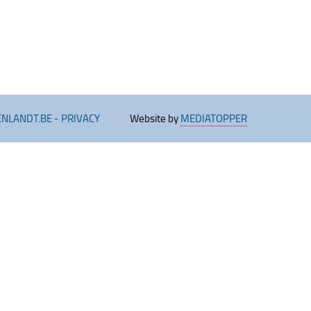
ENLANDT.BE
-
PRIVACY
Website by
MEDIATOPPER