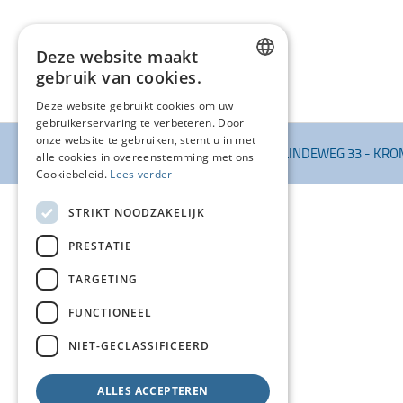
Deze website maakt
gebruik van cookies.
DUTCH
Deze website gebruikt cookies om uw
gebruikerservaring te verbeteren. Door
FRENCH
onze website te gebruiken, stemt u in met
© KI VANSTEENLANDT BV
-
BANKELINDEWEG 33
-
KROM
ENGLISH
alle cookies in overeenstemming met ons
Cookiebeleid.
Lees verder
STRIKT NOODZAKELIJK
PRESTATIE
TARGETING
FUNCTIONEEL
NIET-GECLASSIFICEERD
ALLES ACCEPTEREN