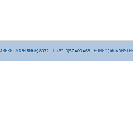
BEKE (POPERINGE) 8972
-
T: +32 (0)57 400 468
-
E: INFO@KIVANSTE