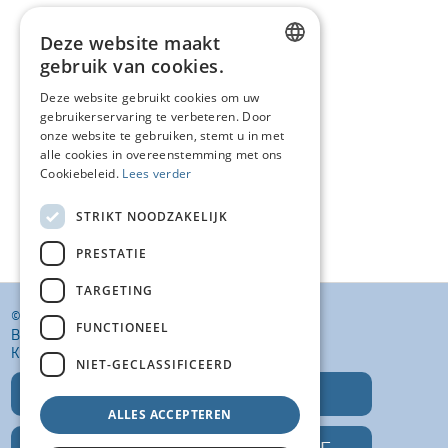
Deze website maakt
gebruik van cookies.
DUTCH
Deze website gebruikt cookies om uw
gebruikerservaring te verbeteren. Door
FRENCH
onze website te gebruiken, stemt u in met
ENGLISH
alle cookies in overeenstemming met ons
Cookiebeleid.
Lees verder
STRIKT NOODZAKELIJK
PRESTATIE
TARGETING
© KI VANSTEENLANDT BV
FUNCTIONEEL
BANKELINDEWEG 33
KROMBEKE (POPERINGE) 8972
NIET-GECLASSIFICEERD
T: +32 (0)57 400 468
ALLES ACCEPTEREN
E: INFO@KIVANSTEENLANDT.BE