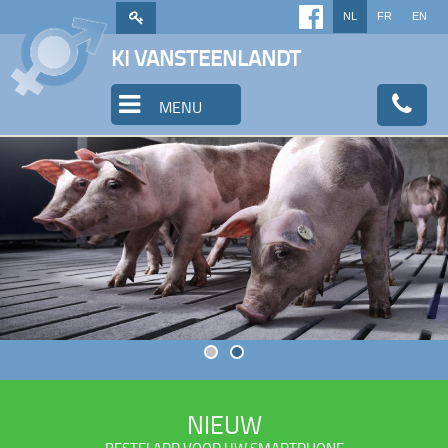
NL
FR
EN
KI VANSTEENLANDT
MENU
NIEUW