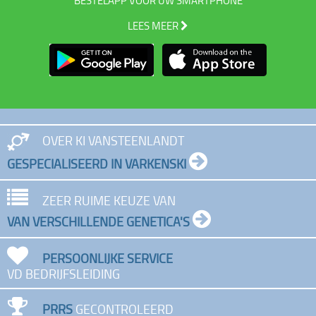
BESTELAPP VOOR UW SMARTPHONE
LEES MEER
OVER KI VANSTEENLANDT
GESPECIALISEERD IN VARKENSKI
ZEER RUIME KEUZE VAN
VAN VERSCHILLENDE GENETICA'S
PERSOONLIJKE SERVICE
VD BEDRIJFSLEIDING
PRRS
GECONTROLEERD