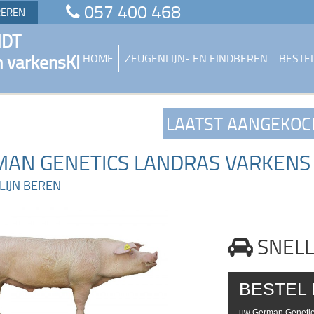
057 400 468
REREN
NDT
n varkensKI
HOME
ZEUGENLIJN- EN EINDBEREN
BESTE
LAATST AANGEKO
AN GENETICS LANDRAS VARKENS 
LIJN BEREN
SNELL
BESTEL
uw German Genetic