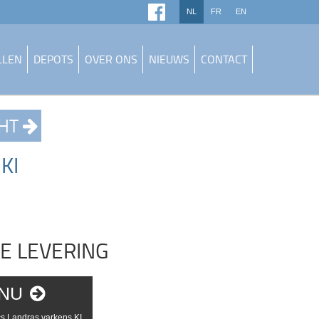
NL
FR
EN
LLEN
DEPOTS
OVER ONS
NIEUWS
CONTACT
CHT
KI
E LEVERING
 NU
s Landras varkens KI