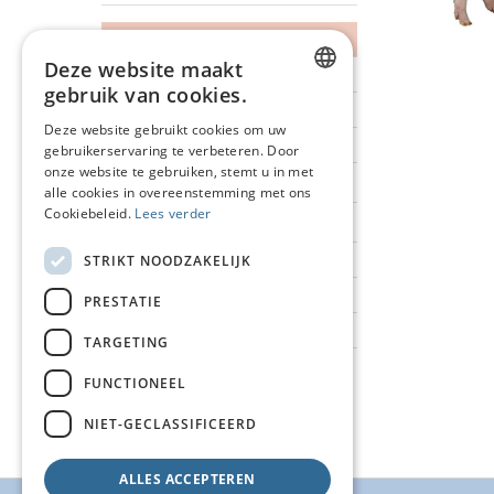
EINDBEREN
Deze website maakt
MAXTER (HYPOR)
gebruik van cookies.
PIETRAIN (AXIOM)
DUTCH
Deze website gebruikt cookies om uw
PIETRAIN
gebruikerservaring te verbeteren. Door
FRENCH
®
onze website te gebruiken, stemt u in met
TURBO PIETRAIN
ENGLISH
alle cookies in overeenstemming met ons
®
Cookiebeleid.
Lees verder
MAGNUM PIETRAIN
DUROC (BREEDERS)
STRIKT NOODZAKELIJK
GERMAN PIETRAIN (GENOMPLUS)
PRESTATIE
DB77 (BHZP)
TARGETING
FUNCTIONEEL
NIET-GECLASSIFICEERD
ALLES ACCEPTEREN