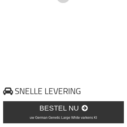
SNELLE LEVERING
BESTEL NU
uw German Genetic Large White varkens KI