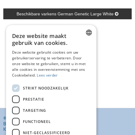
Beschikbare varkens German Genetic Large White
Deze website maakt
gebruik van cookies.
DUTCH
Deze website gebruikt cookies om uw
gebruikerservaring te verbeteren. Door
FRENCH
onze website te gebruiken, stemt u in met
ENGLISH
alle cookies in overeenstemming met ons
Cookiebeleid.
Lees verder
STRIKT NOODZAKELIJK
PRESTATIE
TARGETING
© KI VANSTEENLANDT BV
FUNCTIONEEL
BANKELINDEWEG 33
KROMBEKE (POPERINGE) 8972
NIET-GECLASSIFICEERD