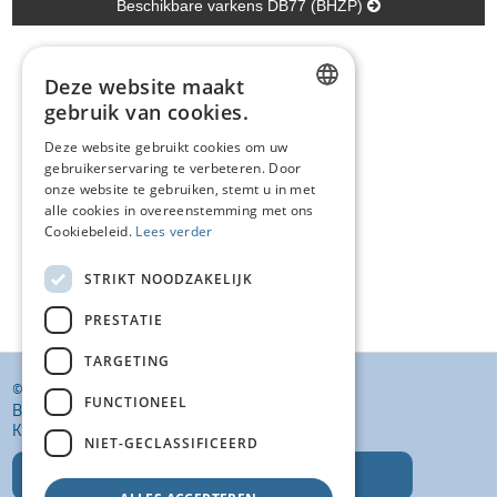
Beschikbare varkens DB77 (BHZP)
Deze website maakt
gebruik van cookies.
DUTCH
Deze website gebruikt cookies om uw
gebruikerservaring te verbeteren. Door
FRENCH
onze website te gebruiken, stemt u in met
ENGLISH
alle cookies in overeenstemming met ons
Cookiebeleid.
Lees verder
STRIKT NOODZAKELIJK
PRESTATIE
TARGETING
© KI VANSTEENLANDT BV
FUNCTIONEEL
BANKELINDEWEG 33
KROMBEKE (POPERINGE) 8972
NIET-GECLASSIFICEERD
T: +32 (0)57 400 468