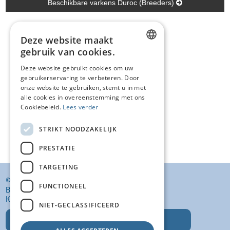
Beschikbare varkens Duroc (Breeders)
Deze website maakt
gebruik van cookies.
DUTCH
Deze website gebruikt cookies om uw
gebruikerservaring te verbeteren. Door
FRENCH
onze website te gebruiken, stemt u in met
ENGLISH
alle cookies in overeenstemming met ons
Cookiebeleid.
Lees verder
STRIKT NOODZAKELIJK
PRESTATIE
TARGETING
© KI VANSTEENLANDT BV
FUNCTIONEEL
BANKELINDEWEG 33
KROMBEKE (POPERINGE) 8972
NIET-GECLASSIFICEERD
T: +32 (0)57 400 468