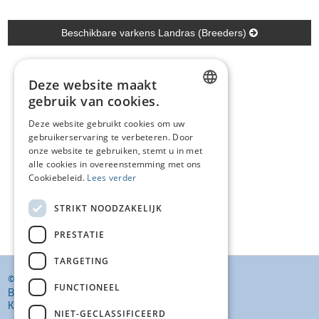
Beschikbare varkens Landras (Breeders)
Deze website maakt
gebruik van cookies.
DUTCH
Deze website gebruikt cookies om uw
gebruikerservaring te verbeteren. Door
FRENCH
onze website te gebruiken, stemt u in met
ENGLISH
alle cookies in overeenstemming met ons
Cookiebeleid.
Lees verder
STRIKT NOODZAKELIJK
PRESTATIE
TARGETING
© KI VANSTEENLANDT BV
FUNCTIONEEL
BANKELINDEWEG 33
KROMBEKE (POPERINGE) 8972
NIET-GECLASSIFICEERD