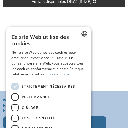
Verrats disponibles DB77 (BHZP)
Ce site Web utilise des
cookies
DUTCH
Notre site Web utilise des cookies pour
améliorer l'expérience utilisateur. En
FRENCH
utilisant notre site Web, vous acceptez tous
ENGLISH
les cookies conformément à notre Politique
relative aux cookies.
En savoir plus
STRICTEMENT NÉCESSAIRES
PERFORMANCE
© KI VANSTEENLANDT BV
BANKELINDEWEG 33
CIBLAGE
KROMBEKE (POPERINGE) 8972
FONCTIONNALITÉ
T: +32 (0)57 400 468