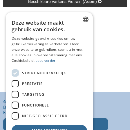
Beschikbare varkens Pietrain (Axiom)
Deze website maakt
gebruik van cookies.
DUTCH
Deze website gebruikt cookies om uw
gebruikerservaring te verbeteren. Door
FRENCH
onze website te gebruiken, stemt u in met
ENGLISH
alle cookies in overeenstemming met ons
Cookiebeleid.
Lees verder
STRIKT NOODZAKELIJK
PRESTATIE
TARGETING
© KI VANSTEENLANDT BV
FUNCTIONEEL
BANKELINDEWEG 33
KROMBEKE (POPERINGE) 8972
NIET-GECLASSIFICEERD
T: +32 (0)57 400 468