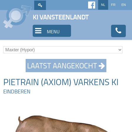
NL
FR
EN
KI VANSTEENLANDT
MENU
LAATST AANGEKOCHT
PIETRAIN (AXIOM) VARKENS KI
EINDBEREN