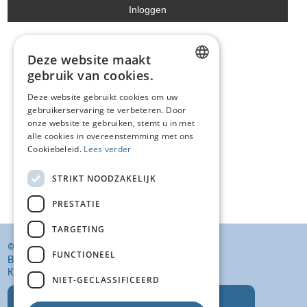
Deze website maakt
gebruik van cookies.
DUTCH
Deze website gebruikt cookies om uw
gebruikerservaring te verbeteren. Door
FRENCH
onze website te gebruiken, stemt u in met
ENGLISH
alle cookies in overeenstemming met ons
Cookiebeleid.
Lees verder
STRIKT NOODZAKELIJK
PRESTATIE
TARGETING
© KI VANSTEENLANDT BV
FUNCTIONEEL
BANKELINDEWEG 33
KROMBEKE (POPERINGE) 8972
NIET-GECLASSIFICEERD
T: +32 (0)57 400 468