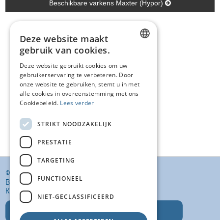
Beschikbare varkens Maxter (Hypor)
Deze website maakt
gebruik van cookies.
DUTCH
Deze website gebruikt cookies om uw
gebruikerservaring te verbeteren. Door
FRENCH
onze website te gebruiken, stemt u in met
ENGLISH
alle cookies in overeenstemming met ons
Cookiebeleid.
Lees verder
STRIKT NOODZAKELIJK
PRESTATIE
TARGETING
© KI VANSTEENLANDT BV
FUNCTIONEEL
BANKELINDEWEG 33
KROMBEKE (POPERINGE) 8972
NIET-GECLASSIFICEERD
T: +32 (0)57 400 468